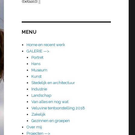
(betaald).
MENU
Home en recent werk
GALERIE —>
Portret
Hans
Museum
Kunst
Stedelijk en architectuur
Industrie
Landschap
Van alles en nog wat
Veluvine tentoonstelling 2018
Zakelijk
Gezinnen en groepen
Over mij
Projecten —>