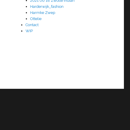
2021 06 18 Zwolle Indian
Harderwijk_fashion
Harmke Zwep
Ottelie
Contact
WIP