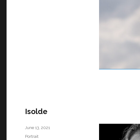
Isolde
Posted
June 13, 2021
on
Categories
Portrait