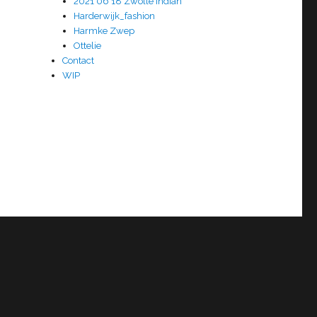
2021 06 18 Zwolle Indian
Harderwijk_fashion
Harmke Zwep
Ottelie
Contact
WIP