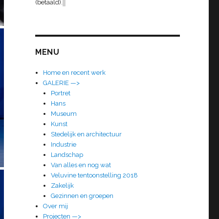
(betaald).
MENU
Home en recent werk
GALERIE —>
Portret
Hans
Museum
Kunst
Stedelijk en architectuur
Industrie
Landschap
Van alles en nog wat
Veluvine tentoonstelling 2018
Zakelijk
Gezinnen en groepen
Over mij
Projecten —>