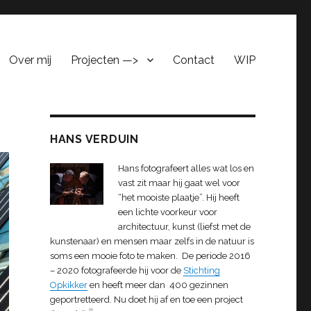
Over mij
Projecten —>
Contact
WIP
HANS VERDUIN
Hans fotografeert alles wat los en
vast zit maar hij gaat wel voor
“het mooiste plaatje”. Hij heeft
een lichte voorkeur voor
architectuur, kunst (liefst met de
kunstenaar) en mensen maar zelfs in de natuur is
soms een mooie foto te maken. De periode 2016
– 2020 fotografeerde hij voor de
Stichting
Opkikker
en heeft meer dan 400 gezinnen
geportretteerd. Nu doet hij af en toe een project