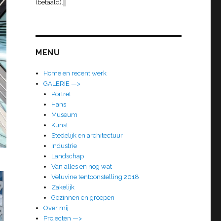
(betaald).
MENU
Home en recent werk
GALERIE —>
Portret
Hans
Museum
Kunst
Stedelijk en architectuur
Industrie
Landschap
Van alles en nog wat
Veluvine tentoonstelling 2018
Zakelijk
Gezinnen en groepen
Over mij
Projecten —>