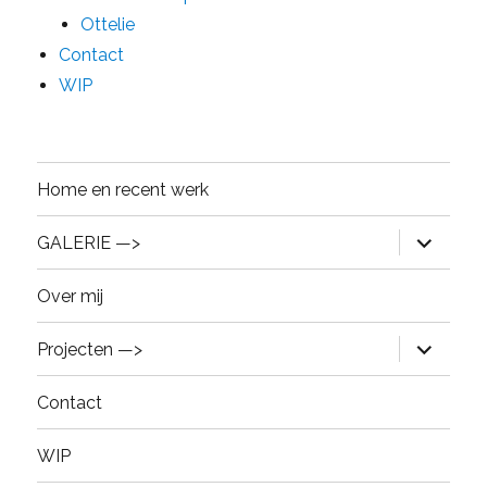
Ottelie
Contact
WIP
Home en recent werk
expand
GALERIE —>
child
menu
Over mij
expand
Projecten —>
child
menu
Contact
WIP