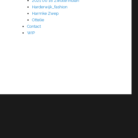
2021 06 18 Zwolle Indian
Harderwijk_fashion
Harmke Zwep
Ottelie
Contact
WIP