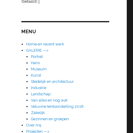
(betaald).
MENU
Home en recent werk
GALERIE —>
Portret
Hans
Museum
Kunst
Stedelijk en architectuur
Industrie
Landschap
Van alles en nog wat
Veluvine tentoonstelling 2018
Zakelijk
Gezinnen en groepen
Over mij
Projecten —>