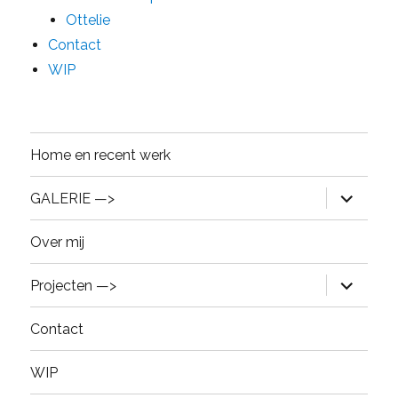
Ottelie
Contact
WIP
Home en recent werk
expand
GALERIE —>
child
menu
Over mij
expand
Projecten —>
child
menu
Contact
WIP