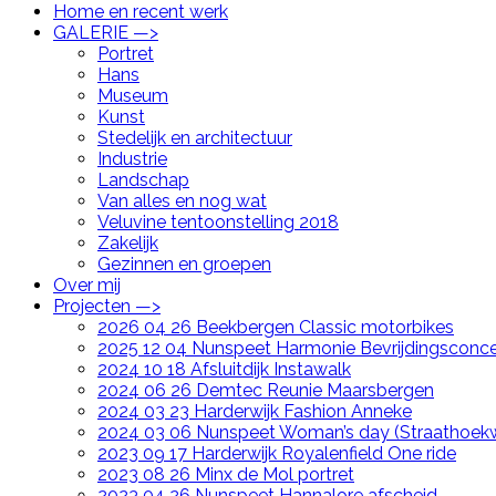
Home en recent werk
GALERIE —>
Portret
Hans
Museum
Kunst
Stedelijk en architectuur
Industrie
Landschap
Van alles en nog wat
Veluvine tentoonstelling 2018
Zakelijk
Gezinnen en groepen
Over mij
Projecten —>
2026 04 26 Beekbergen Classic motorbikes
2025 12 04 Nunspeet Harmonie Bevrijdingsconce
2024 10 18 Afsluitdijk Instawalk
2024 06 26 Demtec Reunie Maarsbergen
2024 03 23 Harderwijk Fashion Anneke
2024 03 06 Nunspeet Woman’s day (Straathoek
2023 09 17 Harderwijk Royalenfield One ride
2023 08 26 Minx de Mol portret
2023 04 26 Nunspeet Hannalore afscheid