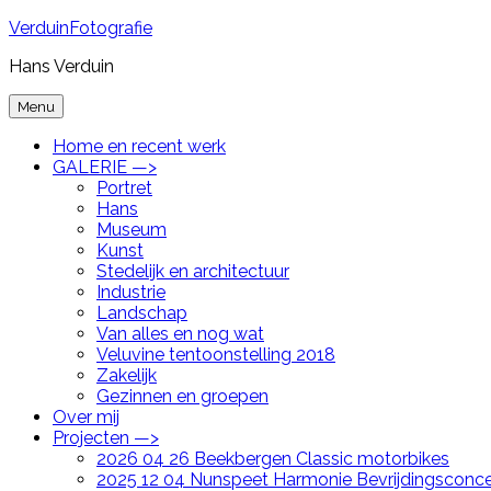
Skip
VerduinFotografie
to
Hans Verduin
content
Menu
Home en recent werk
GALERIE —>
Portret
Hans
Museum
Kunst
Stedelijk en architectuur
Industrie
Landschap
Van alles en nog wat
Veluvine tentoonstelling 2018
Zakelijk
Gezinnen en groepen
Over mij
Projecten —>
2026 04 26 Beekbergen Classic motorbikes
2025 12 04 Nunspeet Harmonie Bevrijdingsconce