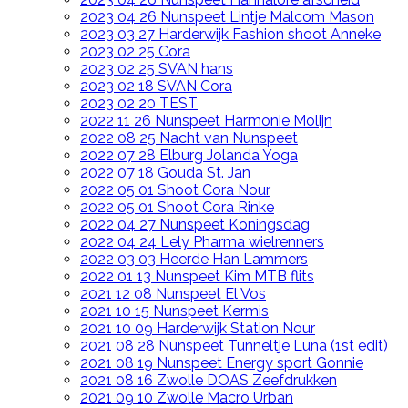
2023 04 26 Nunspeet Lintje Malcom Mason
2023 03 27 Harderwijk Fashion shoot Anneke
2023 02 25 Cora
2023 02 25 SVAN hans
2023 02 18 SVAN Cora
2023 02 20 TEST
2022 11 26 Nunspeet Harmonie Molijn
2022 08 25 Nacht van Nunspeet
2022 07 28 Elburg Jolanda Yoga
2022 07 18 Gouda St. Jan
2022 05 01 Shoot Cora Nour
2022 05 01 Shoot Cora Rinke
2022 04 27 Nunspeet Koningsdag
2022 04 24 Lely Pharma wielrenners
2022 03 03 Heerde Han Lammers
2022 01 13 Nunspeet Kim MTB flits
2021 12 08 Nunspeet El Vos
2021 10 15 Nunspeet Kermis
2021 10 09 Harderwijk Station Nour
2021 08 28 Nunspeet Tunneltje Luna (1st edit)
2021 08 19 Nunspeet Energy sport Gonnie
2021 08 16 Zwolle DOAS Zeefdrukken
2021 09 10 Zwolle Macro Urban