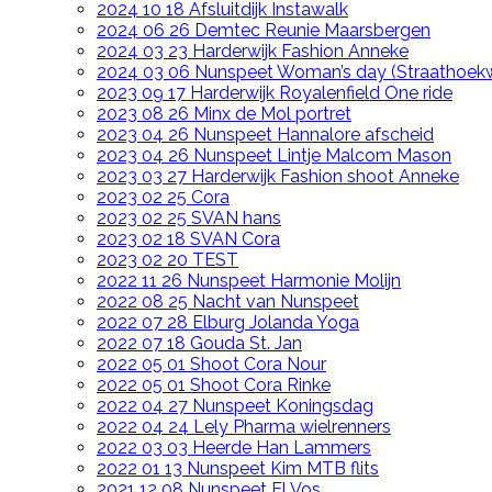
2024 10 18 Afsluitdijk Instawalk
2024 06 26 Demtec Reunie Maarsbergen
2024 03 23 Harderwijk Fashion Anneke
2024 03 06 Nunspeet Woman’s day (Straathoek
2023 09 17 Harderwijk Royalenfield One ride
2023 08 26 Minx de Mol portret
2023 04 26 Nunspeet Hannalore afscheid
2023 04 26 Nunspeet Lintje Malcom Mason
2023 03 27 Harderwijk Fashion shoot Anneke
2023 02 25 Cora
2023 02 25 SVAN hans
2023 02 18 SVAN Cora
2023 02 20 TEST
2022 11 26 Nunspeet Harmonie Molijn
2022 08 25 Nacht van Nunspeet
2022 07 28 Elburg Jolanda Yoga
2022 07 18 Gouda St. Jan
2022 05 01 Shoot Cora Nour
2022 05 01 Shoot Cora Rinke
2022 04 27 Nunspeet Koningsdag
2022 04 24 Lely Pharma wielrenners
2022 03 03 Heerde Han Lammers
2022 01 13 Nunspeet Kim MTB flits
2021 12 08 Nunspeet El Vos