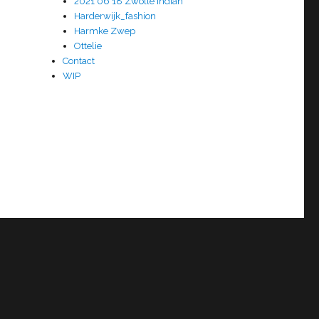
2021 06 18 Zwolle Indian
Harderwijk_fashion
Harmke Zwep
Ottelie
Contact
WIP