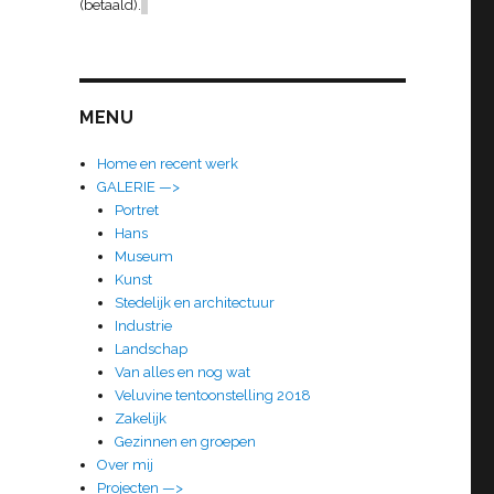
(betaald).
MENU
Home en recent werk
GALERIE —>
Portret
Hans
Museum
Kunst
Stedelijk en architectuur
Industrie
Landschap
Van alles en nog wat
Veluvine tentoonstelling 2018
Zakelijk
Gezinnen en groepen
Over mij
Projecten —>