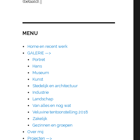
(betaald).
MENU
Home en recent werk
GALERIE —>
Portret
Hans
Museum
Kunst
Stedelijk en architectuur
Industrie
Landschap
Van alles en nog wat
Veluvine tentoonstelling 2018
Zakelijk
Gezinnen en groepen
Over mij
Projecten —>