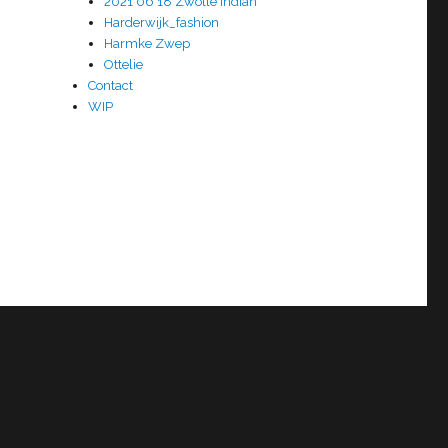
2021 06 18 Zwolle Indian
Harderwijk_fashion
Harmke Zwep
Ottelie
Contact
WIP