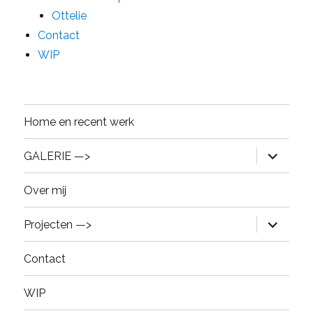
Ottelie
Contact
WIP
Home en recent werk
expand
GALERIE —>
child
menu
Over mij
expand
Projecten —>
child
menu
Contact
WIP