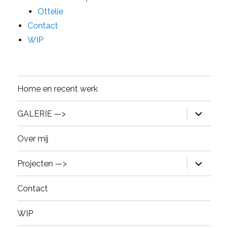
Ottelie
Contact
WIP
Home en recent werk
expand
GALERIE —>
child
menu
Over mij
expand
Projecten —>
child
menu
Contact
WIP