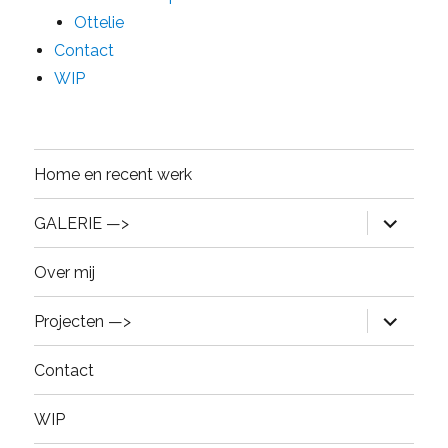
Ottelie
Contact
WIP
Home en recent werk
expand
GALERIE —>
child
menu
Over mij
expand
Projecten —>
child
menu
Contact
WIP