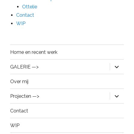
Ottelie
Contact
WIP
Home en recent werk
expand
GALERIE —>
child
menu
Over mij
expand
Projecten —>
child
menu
Contact
WIP