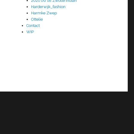
2021 06 18 Zwolle Indian
Harderwijk_fashion
Harmke Zwep
Ottelie
Contact
WIP