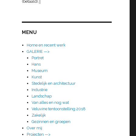
(betaald).
MENU
Home en recent werk
GALERIE —>
Portret
Hans
Museum
Kunst
Stedelijk en architectuur
Industrie
Landschap
Van alles en nog wat
Veluvine tentoonstelling 2018
Zakelijk
Gezinnen en groepen
Over mij
Projecten —>