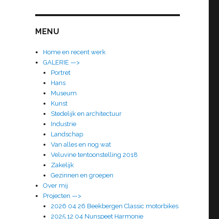
MENU
Home en recent werk
GALERIE —>
Portret
Hans
Museum
Kunst
Stedelijk en architectuur
Industrie
Landschap
Van alles en nog wat
Veluvine tentoonstelling 2018
Zakelijk
Gezinnen en groepen
Over mij
Projecten —>
2026 04 26 Beekbergen Classic motorbikes
2025 12 04 Nunspeet Harmonie