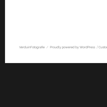
VerduinFotografie
Proudly powered by WordPress
Cust