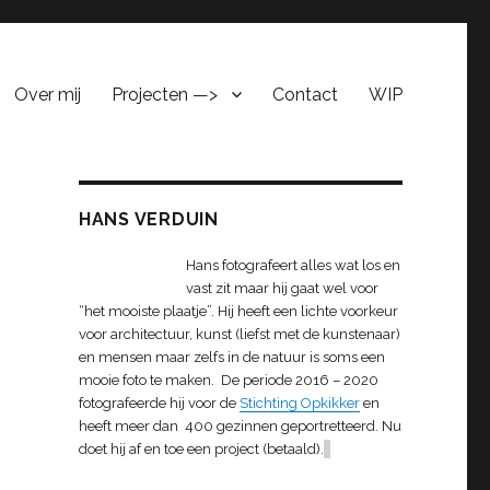
Over mij
Projecten —>
Contact
WIP
HANS VERDUIN
Hans fotografeert alles wat los en
vast zit maar hij gaat wel voor
“het mooiste plaatje”. Hij heeft een lichte voorkeur
voor architectuur, kunst (liefst met de kunstenaar)
en mensen maar zelfs in de natuur is soms een
mooie foto te maken. De periode 2016 – 2020
fotografeerde hij voor de
Stichting Opkikker
en
heeft meer dan 400 gezinnen geportretteerd. Nu
doet hij af en toe een project (betaald).