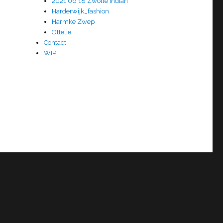
2021 06 18 Zwolle Indian
Harderwijk_fashion
Harmke Zwep
Ottelie
Contact
WIP