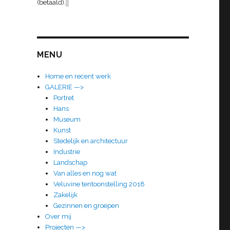
(betaald).
MENU
Home en recent werk
GALERIE —>
Portret
Hans
Museum
Kunst
Stedelijk en architectuur
Industrie
Landschap
Van alles en nog wat
Veluvine tentoonstelling 2018
Zakelijk
Gezinnen en groepen
Over mij
Projecten —>